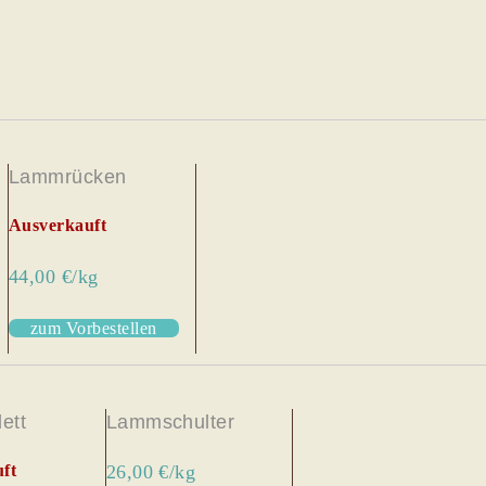
Lammrücken
Ausverkauft
44,00 €/kg
zum Vorbestellen
lett
Lammschulter
ft
26,00 €/kg