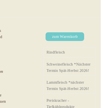
s
zum Warenkorb
nd
Rindfleisch
Schweinefleisch *Nächster
Termin Spät-Herbst 2026!
om
Lammfleisch *nächster
Termin Spät-Herbst 2026!
e
Preiskracher -
auen
Tiefkühlprodukte