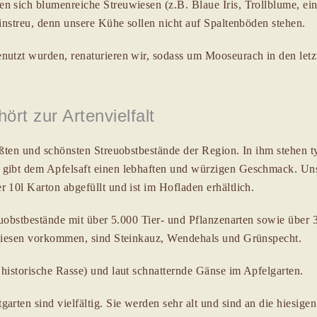
n sich blumenreiche Streuwiesen (z.B. Blaue Iris, Trollblume, ei
Einstreu, denn unsere Kühe sollen nicht auf Spaltenböden stehen.
nutzt wurden, renaturieren wir, sodass um Mooseurach in den let
rt zur Artenvielfalt
rößten und schönsten Streuobstbestände der Region. In ihm stehen
 gibt dem Apfelsaft einen lebhaften und würzigen Geschmack. Un
 10l Karton abgefüllt und ist im Hofladen erhältlich.
reuobstbestände mit über 5.000 Tier- und Pflanzenarten sowie über 
stwiesen vorkommen, sind Steinkauz, Wendehals und Grünspecht.
historische Rasse) und laut schnatternde Gänse im Apfelgarten.
arten sind vielfältig. Sie werden sehr alt und sind an die hiesige